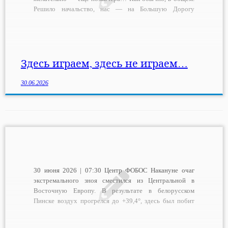
Решило начальство, нас — на Большую Дорогу
вывести. Не в смысле — «поробингудить», потроша
купцов, а в том, что понадобились на некоторое время
те, кто […]
Здесь играем, здесь не играем…
30.06.2026
30 июня 2026 | 07:30 Центр ФОБОС Накануне очаг
экстремального зноя сместился из Центральной в
Восточную Европу. В результате в белорусском
Пинске воздух прогрелся до +39,4°, здесь был побит
рекорд максимальной температуры всего июня! А в
Бобруйске усиление жары вызвало взрывную