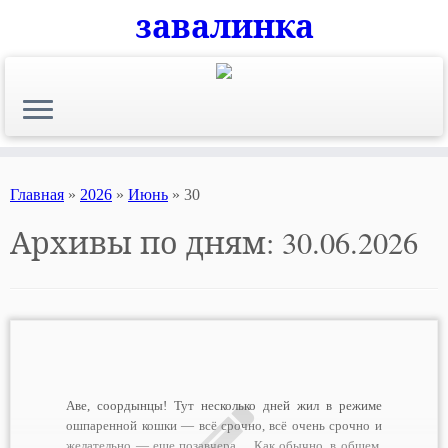
завалинка
Skip
to
content
Главная
»
2026
»
Июнь
»
30
Архивы по дням:
30.06.2026
Аве, соордынцы! Тут несколько дней жил в режиме
ошпаренной кошки — всё срочно, всё очень срочно и
желательно — еще позавчера… Как обычно, в общем.