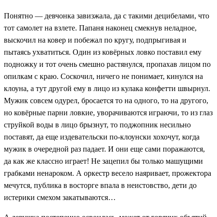
Понятно — девчонка завизжала, да с такими децибелами, что
тот самолет на взлете. Папаня наконец смекнув неладное,
выскочил на ковер и побежал по кругу, подпрыгивая и
пытаясь ухватиться. Один из ковёрных ловко поставил ему
подножку и тот очень смешно растянулся, пропахав лицом по
опилкам с краю. Соскочил, ничего не понимает, кинулся на
клоуна, а тут другой ему в лицо из кулака конфетти швырнул.
Мужик совсем одурел, бросается то на одного, то на другого,
но ковёрные парни ловкие, уворачиваются играючи, то из глаз
струйкой воды в лицо брызнут, то поджопник несильно
поставят, да еще издевательски по-клоунски хохочут, когда
мужик в очередной раз падает. И они еще сами поражаются,
да как же классно играет! Не зацепил бы только машущими
грабками ненароком. А оркестр весело наяривает, прожектора
мечутся, публика в восторге впала в неистовство, дети до
истерики смехом закатываются…