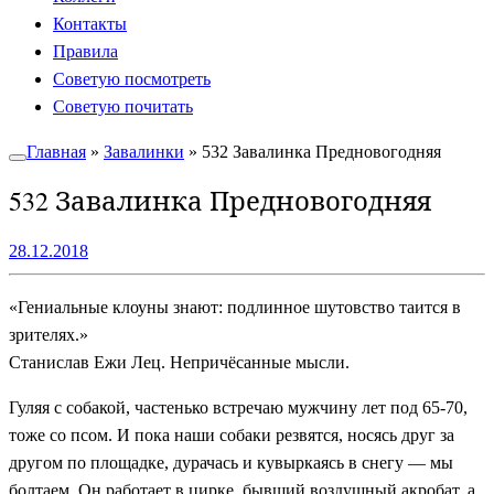
Контакты
Правила
Советую посмотреть
Советую почитать
Главная
»
Завалинки
»
532 Завалинка Предновогодняя
532 Завалинка Предновогодняя
28.12.2018
«Гениальные клоуны знают: подлинное шутовство таится в
зрителях.»
Станислав Ежи Лец. Непричёсанные мысли.
Гуляя с собакой, частенько встречаю мужчину лет под 65-70,
тоже со псом. И пока наши собаки резвятся, носясь друг за
другом по площадке, дурачась и кувыркаясь в снегу — мы
болтаем. Он работает в цирке, бывший воздушный акробат, а