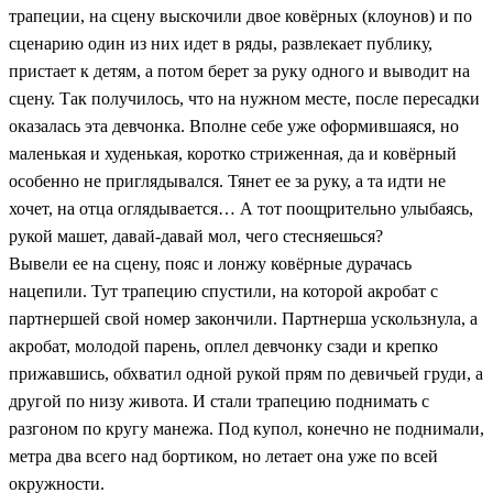
трапеции, на сцену выскочили двое ковёрных (клоунов) и по
сценарию один из них идет в ряды, развлекает публику,
пристает к детям, а потом берет за руку одного и выводит на
сцену. Так получилось, что на нужном месте, после пересадки
оказалась эта девчонка. Вполне себе уже оформившаяся, но
маленькая и худенькая, коротко стриженная, да и ковёрный
особенно не приглядывался. Тянет ее за руку, а та идти не
хочет, на отца оглядывается… А тот поощрительно улыбаясь,
рукой машет, давай-давай мол, чего стесняешься?
Вывели ее на сцену, пояс и лонжу ковёрные дурачась
нацепили. Тут трапецию спустили, на которой акробат с
партнершей свой номер закончили. Партнерша ускользнула, а
акробат, молодой парень, оплел девчонку сзади и крепко
прижавшись, обхватил одной рукой прям по девичьей груди, а
другой по низу живота. И стали трапецию поднимать с
разгоном по кругу манежа. Под купол, конечно не поднимали,
метра два всего над бортиком, но летает она уже по всей
окружности.