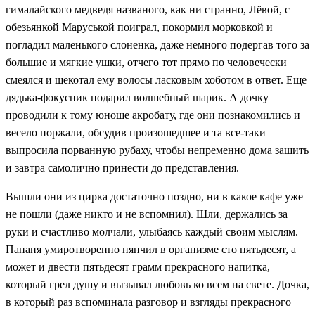
гималайского медведя названого, как ни странно, Лёвой, с
обезьянкой Маруськой поиграл, покормил морковкой и
погладил маленького слоненка, даже немного подергав того за
большие и мягкие ушки, отчего тот прямо по человечески
смеялся и щекотал ему волосы ласковым хоботом в ответ. Еще
дядька-фокусник подарил волшебный шарик. А дочку
проводили к тому юноше акробату, где они познакомились и
весело поржали, обсудив произошедшее и та все-таки
выпросила порванную рубаху, чтобы непременно дома зашить
и завтра самолично принести до представления.
Вышли они из цирка достаточно поздно, ни в какое кафе уже
не пошли (даже никто и не вспомнил). Шли, держались за
руки и счастливо молчали, улыбаясь каждый своим мыслям.
Папаня умиротворенно нянчил в организме сто пятьдесят, а
может и двести пятьдесят грамм прекрасного напитка,
который грел душу и вызывал любовь ко всем на свете. Дочка,
в который раз вспоминала разговор и взгляды прекрасного