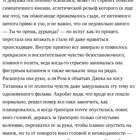
А девушка постепенно освоилась, может от горячих объятий
симпатичного юноши, атлетический рельеф которого (и еще
кое что), так обжигающе прижималось сзади, от интимного
шепота прямо в ухо, и не важно, что он недовольно шипел:
— Ты чо орешь, дурында? — но испуг как-то прошел,
перестала она визжать и стало ей даже нравиться
происходящее. Внутри приятно все замирало и появилось
прекрасное и восхитительное чувство безостановочного,
плавного полета, ведь когда-то серьезно занималась она
фигурным катанием и также мелькали лица на рядах.
Раскинула она руки, а-ля Роза в объятьях Джека на носу
Титаника и от полноты чувств даже замурлыкала эту тему из
одноименного фильма. Акробат видя, что вроде все пошло
нормально, решил номер все-таки закончить, как
планировалось, и когда трапеция почти опустилась, повис
вниз головой, держась за трапецию только согнутыми
коленями, перехватил ее за руки, чтобы плавно опустить на
манеж, но та от поворота вниз головой и неожиданности —