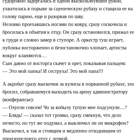
судорожно задергалась и одной выскользнувшей рукой,
ухватилась в порыве за сценическую рубаху и стащила ее на
голову парню, еще и разорвав по шву.
Неловко проехавшись ногами по ковру, сразу соскочила и
бросилась в объятия к отцу. Он сразу остановился, прижал ее
к груди и словно замер в ступоре. А оркестр туш играет,
публика восторженно и безостановочно хлопает, артисты
вокруг кланяются…
Сын давно от восторга скачет и орет, показывая пальцем:
— Это мой папка! И сеструха! Это мой папа!!!
А акробат сразу выскочив за кулисы в порванной рубахе, зло
бросил, собравшемуся выходить на арену администратору
(конферансье):
— Охуели совсем! Чо за кобылу тупую мне подсунули…?
— Блядь! — сказал тот громко, сразу смекнув, что дело
нечисто, но тут же подумал, а выключил ли он микрофон?
Выскочил, к так и стоящим и медленно отходившим от
произошедшего отцу с дочкой.