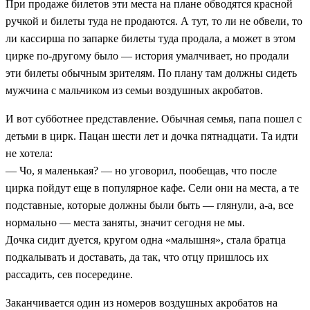
При продаже билетов эти места на плане обводятся красной
ручкой и билеты туда не продаются. А тут, то ли не обвели, то
ли кассирша по запарке билеты туда продала, а может в этом
цирке по-другому было — история умалчивает, но продали
эти билеты обычным зрителям. По плану там должны сидеть
мужчина с мальчиком из семьи воздушных акробатов.
И вот субботнее представление. Обычная семья, папа пошел с
детьми в цирк. Пацан шести лет и дочка пятнадцати. Та идти
не хотела:
— Чо, я маленькая? — но уговорил, пообещав, что после
цирка пойдут еще в популярное кафе. Сели они на места, а те
подставные, которые должны были быть — глянули, а-а, все
нормально — места заняты, значит сегодня не мы.
Дочка сидит дуется, кругом одна «малышня», стала братца
подкалывать и доставать, да так, что отцу пришлось их
рассадить, сев посередине.
Заканчивается один из номеров воздушных акробатов на