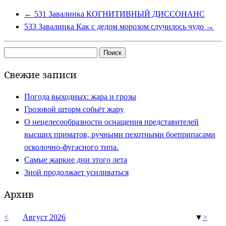
←
531 Завалинка КОГНИТИВНЫЙ ДИССОНАНС
533 Завалинка Как с дедом морозом случилось чудо
→
Найти:
Свежие записи
Погода выходных: жара и грозы
Грозовой шторм собьёт жару
О нецелесообразности оснащения представителей
высших приматов, ручными пехотными боеприпасами
осколочно-фугасного типа.
Самые жаркие дни этого лета
Зной продолжает усиливаться
Архив
<
Август 2026
▼
>