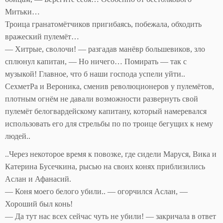
Митьки…
Троица гранатомётчиков пригибаясь, побежала, обходить
вражеский пулемёт…
— Хитрые, сволочи! — разгадав манёвр большевиков, зло
сплюнул капитан, — Но ничего… Помирать — так с
музыкой! Главное, что б наши господа успели уйти..
СехметРа и Вероника, сменив революционеров у пулемётов,
плотным огнём не давали возможности развернуть свой
пулемёт белогвардейскому капитану, который намеревался
использовать его для стрельбы по по троице бегущих к нему
людей..
..Через некоторое время к повозке, где сидели Маруся, Вика и
Катерина Бусечкина, рысью на своих конях приблизились
Аслан и Афанасий.
— Коня моего белого убили.. — огорчился Аслан, —
Хороший был конь!
— Да тут нас всех сейчас чуть не убили! — закричала в ответ