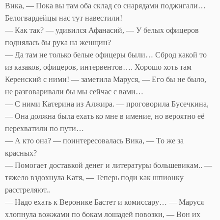
Вика, — Пока вы там оба склад со снарядами поджигали…
Белогвардейцы нас тут навестили!
— Как так? — удивился Афанасий, — У белых офицеров
поднялась бы рука на женщин?
— Да там не только белые офицеры были… Сброд какой то
из казаков, офицеров, интервентов…. Хорошо хоть там
Керенский с ними! — заметила Маруся, — Его бы не было,
не разговаривали бы мы сейчас с вами…
— С ними Катерина из Алжира. — проговорила Бусечкина,
— Она должна была ехать ко мне в имение, но вероятно её
перехватили по пути…
— А кто она? — поинтересовалась Вика, — То же за
красных?
— Помогает доставкой денег и литературы большевикам.. —
тяжело вздохнула Катя, — Теперь поди как шпионку
расстреляют..
— Надо ехать к Веронике Бастет и комиссару… — Маруся
хлопнула вожжами по бокам лошадей повозки, — Вон их