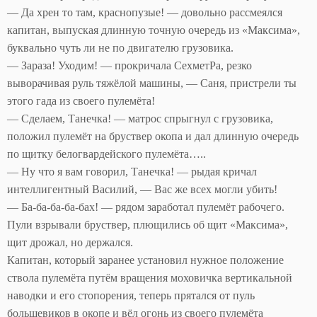
— Да хрен то там, краснопузые! — довольно рассмеялся
капитан, выпуская длинную точную очередь из «Максима»,
буквально чуть ли не по двигателю грузовика.
— Зараза! Уходим! — прокричала СехметРа, резко
выворачивая руль тяжёлой машины, — Саня, пристрели ты
этого гада из своего пулемёта!
— Сделаем, Танечка! — матрос спрыгнул с грузовика,
положил пулемёт на бруствер окопа и дал длинную очередь
по щитку белогвардейского пулемёта…..
— Ну что я вам говорил, Танечка! — рыдая кричал
интеллигентный Василий, — Вас же всех могли убить!
— Ба-ба-ба-ба-бах! — рядом заработал пулемёт рабочего.
Пули взрывали бруствер, плющились об щит «Максима»,
щит дрожал, но держался.
Капитан, который заранее установил нужное положение
ствола пулемёта путём вращения моховичка вертикальной
наводки и его стопорения, теперь прятался от пуль
большевиков в окопе и вёл огонь из своего пулемёта