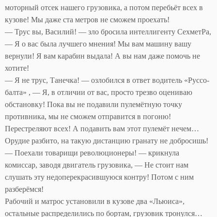
моторный отсек нашего грузовика, а потом перебьёт всех в
кузове! Мы даже ста метров не сможем проехать!
— Трус вы, Василий! — зло бросила интеллигенту СехметРа,
— Я о вас была лучшего мнения! Мы вам машину вашу
вернули! Я вам карабин выдала! А вы нам даже помочь не
хотите!
— Я не трус, Танечка! — озлобился в ответ водитель «Руссо-
балта» , — Я, в отличии от вас, просто трезво оцениваю
обстановку! Пока вы не подавили пулемётную точку
противника, мы не сможем отправится в погоню!
Перестреляют всех! А подавить вам этот пулемёт нечем…
Орудие разбито, на такую дистанцию гранату не добросишь!
— Поехали товарищи революционеры! — крикнула
комиссар, заводя двигатель грузовика, — Не стоит нам
слушать эту недоперекрасившуюся контру! Потом с ним
разберёмся!
Рабочий и матрос установили в кузове два «Льюиса»,
остальные распределились по бортам, грузовик тронулся…