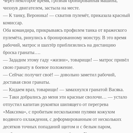
Через некоторое время, грозная бронированная машина,
чихнув двигателем, застыла на месте.
— К танку, Вероника! — схватив пулемёт, приказала красный
комиссар.
Оба командира, прикрываясь профилем танка от вражеского
пулемёта, ринулись к бронированному монстру. В это время
рабочий, матрос и шахтёр приблизились на дистанцию
броска гранаты….
— Зададим этому гаду «жизни», товарищи! — матрос привёл
свою гранату в боевое положение.
— Сейчас получит своё! — довольно заметил рабочий,
доставая свои гранаты.
— Кидаем враз, товарищи! — замахнулся гранатой Васяка.
— Таки добрались до меня эти красные сволочи… — устало
отпустил капитан рукоятки шипящего от перегрева
«Максима», с пробитым несколькими пулями кожухом
водяного охлаждения, с деформированным от нескольких
десятков точных попаданий щитом и с белым паром,