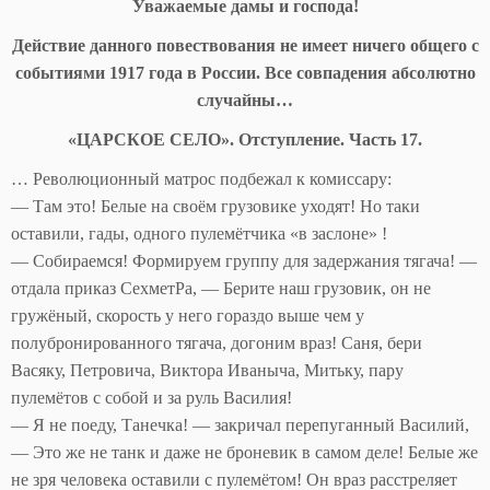
Уважаемые дамы и господа!
Действие данного повествования не имеет ничего общего с
событиями 1917 года в России. Все совпадения абсолютно
случайны…
«ЦАРСКОЕ СЕЛО». Отступление. Часть 17.
… Революционный матрос подбежал к комиссару:
— Там это! Белые на своём грузовике уходят! Но таки
оставили, гады, одного пулемётчика «в заслоне» !
— Собираемся! Формируем группу для задержания тягача! —
отдала приказ СехметРа, — Берите наш грузовик, он не
гружёный, скорость у него гораздо выше чем у
полубронированного тягача, догоним враз! Саня, бери
Васяку, Петровича, Виктора Иваныча, Митьку, пару
пулемётов с собой и за руль Василия!
— Я не поеду, Танечка! — закричал перепуганный Василий,
— Это же не танк и даже не броневик в самом деле! Белые же
не зря человека оставили с пулемётом! Он враз расстреляет