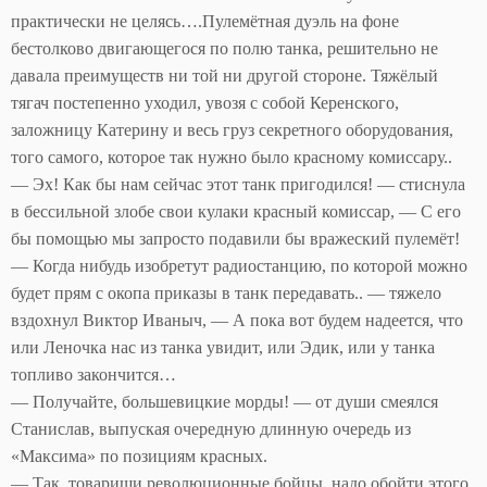
практически не целясь….Пулемётная дуэль на фоне
бестолково двигающегося по полю танка, решительно не
давала преимуществ ни той ни другой стороне. Тяжёлый
тягач постепенно уходил, увозя с собой Керенского,
заложницу Катерину и весь груз секретного оборудования,
того самого, которое так нужно было красному комиссару..
— Эх! Как бы нам сейчас этот танк пригодился! — стиснула
в бессильной злобе свои кулаки красный комиссар, — С его
бы помощью мы запросто подавили бы вражеский пулемёт!
— Когда нибудь изобретут радиостанцию, по которой можно
будет прям с окопа приказы в танк передавать.. — тяжело
вздохнул Виктор Иваныч, — А пока вот будем надеется, что
или Леночка нас из танка увидит, или Эдик, или у танка
топливо закончится…
— Получайте, большевицкие морды! — от души смеялся
Станислав, выпуская очередную длинную очередь из
«Максима» по позициям красных.
— Так, товарищи революционные бойцы, надо обойти этого