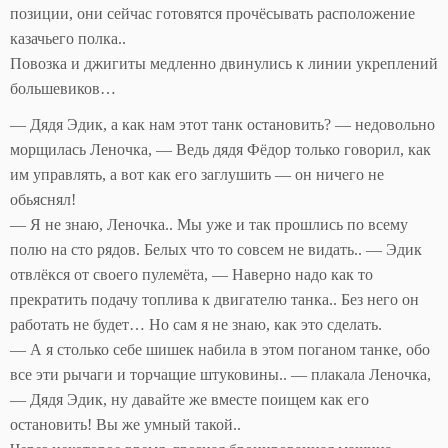
позиции, они сейчас готовятся прочёсывать расположение
казачьего полка..
Повозка и джигиты медленно двинулись к линии укреплений
большевиков…
— Дядя Эдик, а как нам этот танк остановить? — недовольно
морщилась Леночка, — Ведь дядя Фёдор только говорил, как
им управлять, а вот как его заглушить — он ничего не
обьяснял!
— Я не знаю, Леночка.. Мы уже и так прошлись по всему
полю на сто рядов. Белых что то совсем не видать.. — Эдик
отвлёкся от своего пулемёта, — Наверно надо как то
прекратить подачу топлива к двигателю танка.. Без него он
работать не будет… Но сам я не знаю, как это сделать.
— А я столько себе шишек набила в этом поганом танке, обо
все эти рычаги и торчащие штуковины.. — плакала Леночка,
— Дядя Эдик, ну давайте же вместе поищем как его
остановить! Вы же умный такой..