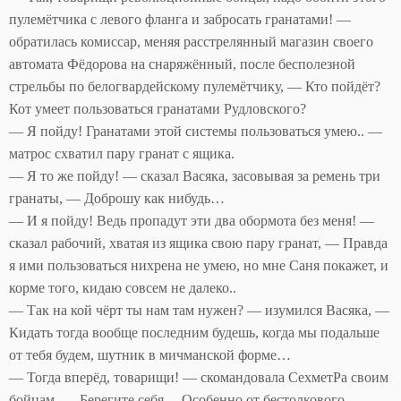
пулемётчика с левого фланга и забросать гранатами! —
обратилась комиссар, меняя расстрелянный магазин своего
автомата Фёдорова на снаряжённый, после бесполезной
стрельбы по белогвардейскому пулемётчику, — Кто пойдёт?
Кот умеет пользоваться гранатами Рудловского?
— Я пойду! Гранатами этой системы пользоваться умею.. —
матрос схватил пару гранат с ящика.
— Я то же пойду! — сказал Васяка, засовывая за ремень три
гранаты, — Доброшу как нибудь…
— И я пойду! Ведь пропадут эти два обормота без меня! —
сказал рабочий, хватая из ящика свою пару гранат, — Правда
я ими пользоваться нихрена не умею, но мне Саня покажет, и
корме того, кидаю совсем не далеко..
— Так на кой чёрт ты нам там нужен? — изумился Васяка, —
Кидать тогда вообще последним будешь, когда мы подальше
от тебя будем, шутник в мичманской форме…
— Тогда вперёд, товарищи! — скомандовала СехметРа своим
бойцам, — Берегите себя… Особенно от бестолкового