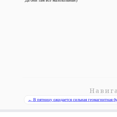
Навиг
←
В пятницу ожидается сильная геомагнитная б