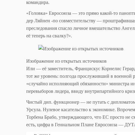
командира.
«Головка» Евросоюза — это прямо какой-то паноптик
дер Ляйнен -по совместительству — проштрафивша
преследования спасло личное вмешательство Ангел
её теперь на свалку?».
Изображение из открытых источников
Или — её заместитель, Францискус Корнелис Гера
тот же уровень: полгода прослуживший в военной
«случайно исполняющий обязанности» министра ино
перевыборов лидера, ввиду внутрипартийного кризи
Чистый дип. функционер — не путать с дипломатом
Урсула. Нулевое касательство к экономике. Впрочем
Торбена Брабо, утверждающего, что ЕС просто не с
есть, цифра в Гениальном Плане Евросоюза — ДУТ