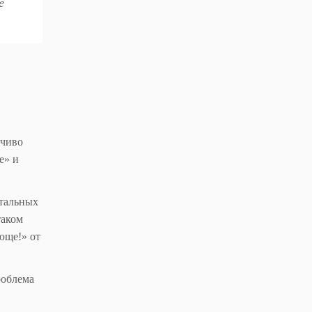
е
йчиво
е» и
стальных
таком
юще!» от
роблема