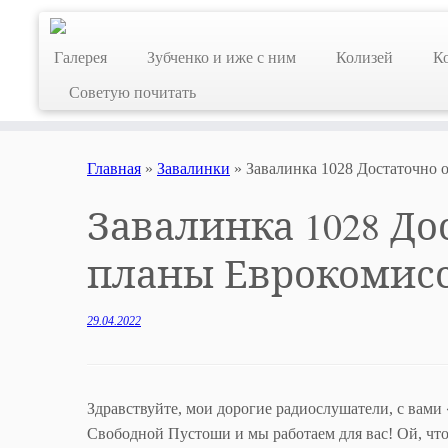
Skip
to
Галерея
Зубченко и иже с ним
Колизей
К
content
Советую почитать
Главная
»
Завалинки
»
Завалинка 1028 Достаточно
Завалинка 1028 Д
планы Еврокомис
29.04.2022
Здравствуйте, мои дорогие радиослушатели, с вам
Свободной Пустоши и мы работаем для вас! Ой, что