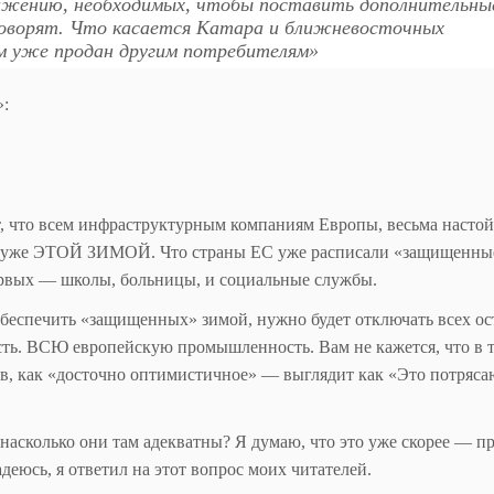
жению, необходимых, чтобы поставить дополнительны
 говорят. Что касается Катара и ближневосточных
ем уже продан другим потребителям»
»:
, что всем инфраструктурным компаниям Европы, весьма насто
та уже ЭТОЙ ЗИМОЙ. Что страны ЕС уже расписали «защищенны
рвых — школы, больницы, и социальные службы.
ы обеспечить «защищенных» зимой, нужно будет отключать всех о
 ВСЮ европейскую промышленность. Вам не кажется, что в 
ов, как «досточно оптимистичное» — выглядит как «Это потряса
насколько они там адекватны? Я думаю, что это уже скорее — п
деюсь, я ответил на этот вопрос моих читателей.