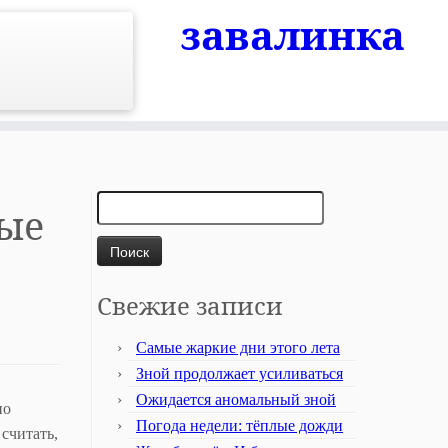
завалинка
Найти:
ные
Свежие записи
Самые жаркие дни этого лета
Зной продолжает усиливаться
Ожидается аномальный зной
ио
Погода недели: тёплые дожди
считать,