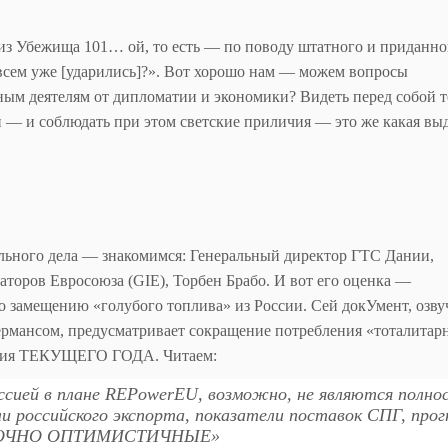
из Убежища 101… ой, то есть — по поводу штатного и приданно
овсем уже [ударились]?». Вот хорошо нам — можем вопросы
ным деятелям от дипломатии и экономики? Видеть перед собой т
и — и соблюдать при этом светские приличия — это же какая вы
ального дела — знакомимся: Генеральный директор ГТС Дании,
аторов Евросоюза (GIE), Торбен Брабо. И вот его оценка —
 замещению «голубого топлива» из России. Сей докУмент, озв
рмансом, предусматривает сокращение потребления «тоталитар
ания ТЕКУЩЕГО ГОДА. Читаем:
ссией в плане REPowerEU, возможно, не являются полн
и российского экспорта, показатели поставок СПГ, прог
СТАТОЧНО ОПТИМИСТИЧНЫЕ»