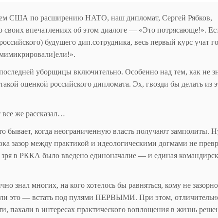
телем США по расширению НАТО, наш дипломат, Сергей Рябков,
о своих впечатлениях об этом диалоге — «Это потрясающе!». Ес
российского) будущего дип.сотрудника, весь первый курс учат г
омимикрировали]ели!».
 последней уборщицы включительно. Особенно над тем, как не 
акой оценкой российского дипломата. Эх, гвозди бы делать из 
т все же рассказал…
то бывает, когда неограниченную власть получают замполиты. Н
ока зазор между практикой и идеологическими догмами не прев
не зря в РККА было введено единоначалие — и единая командирс
но знал многих, на кого хотелось бы равняться, кому не зазорн
лали это — встать под пулями ПЕРВЫМИ. При этом, отличительн
сти, пахали в интересах практического воплощения в жизнь реше