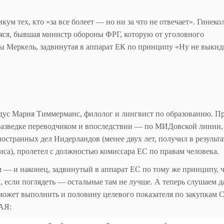
ум тех, кто «за все болеет — но ни за что не отвечает». Гинеко
яся, бывшая министр обороны ФРГ, которую от уголовного
ы Меркель, задвинутая в аппарат ЕК по принципу «Ну не выкид
рдус Мария Тиммерманс, филолог и лингвист по образованию. П
 разведке переводчиком и впоследствии — по МИДовской линии,
странных дел Нидерландов (менее двух лет, получил в результа
са), пролетел с должностью комиссара ЕС по правам человека.
 — и наконец, задвинутый в аппарат ЕС по тому же принципу, ч
, если поглядеть — остальные там не лучше. А теперь слушаем 
может выполнить и половину целевого показателя по закупкам 
АЯ: