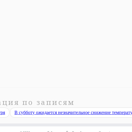
ация по записям
уря
В субботу ожидается незначительное снижение темпера