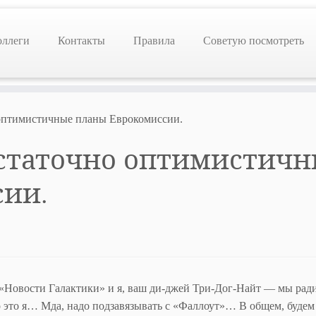
оллеги
Контакты
Правила
Советую посмотреть
 оптимистичные планы Еврокомиссии.
остаточно оптимистич
сии.
и «Новости Галактики» и я, ваш ди-джей Три-Дог-Найт — мы рад
 это я… Мда, надо подзавязывать с «Фаллоут»… В общем, будем 