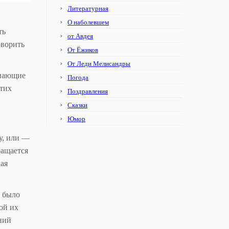
Литературная
О наболевшем
ть
от Авдея
оворить
От Ёжиков
От Леди Мелисандры
знающие
Погода
этих
Поздравления
Сказки
Юмор
у, или —
ращается
кая
о было
ой их
ний