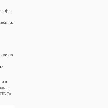
лог фон
ывать же
римерно
те
то и
дальше
СПГ. То