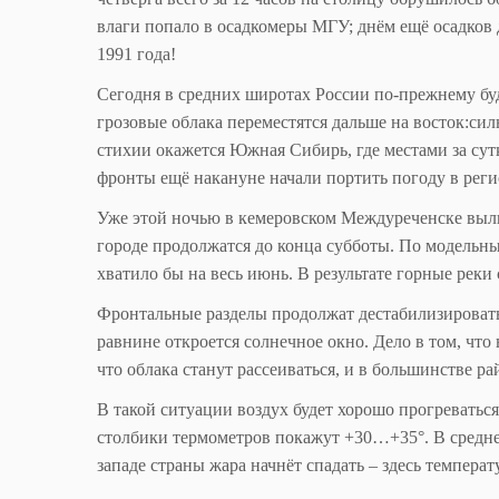
влаги попало в осадкомеры МГУ; днём ещё осадков 
1991 года!
Сегодня в средних широтах России по-прежнему бу
грозовые облака переместятся дальше на восток:сил
стихии окажется Южная Сибирь, где местами за су
фронты ещё накануне начали портить погоду в реги
Уже этой ночью в кемеровском Междуреченске выли
городе продолжатся до конца субботы. По модельны
хватило бы на весь июнь. В результате горные реки
Фронтальные разделы продолжат дестабилизировать
равнине откроется солнечное окно. Дело в том, что
что облака станут рассеиваться, и в большинстве р
В такой ситуации воздух будет хорошо прогреватьс
столбики термометров покажут +30…+35°. В средне
западе страны жара начнёт спадать – здесь темпер