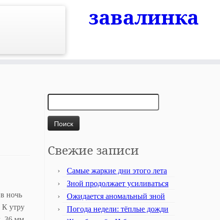
завалинка
Найти:
Свежие записи
Самые жаркие дни этого лета
Зной продолжает усиливаться
 в ночь
Ожидается аномальный зной
 К утру
Погода недели: тёплые дожди
, 36 мм