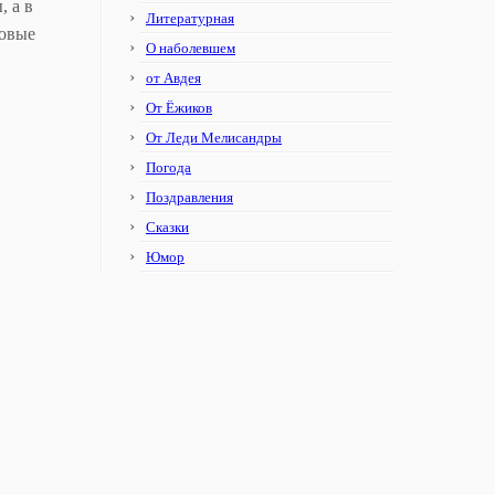
 а в
Литературная
зовые
О наболевшем
от Авдея
От Ёжиков
От Леди Мелисандры
Погода
Поздравления
Сказки
Юмор