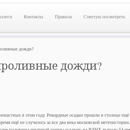
оллеги
Контакты
Правила
Советую посмотреть
проливные дожди?
 проливные дожди?
енастных в этом году. Рекордные осадки прошли в столице ещё
ремя ещё не случалось за все два века московской метеоистории.
 более половины месячной нормы осадков: на ВДНХ выпало 53 мм