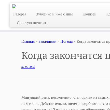
Skip
to
Галерея
Зубченко и иже с ним
Колизей
К
content
Советую почитать
Главная
»
Завалинки
»
Погода
»
Когда закончатся 
Когда закончатся
07.06.2024
Минувший день, несомненно, стал одним из самых н
на 6 июня. Действительно, ничего подобного в это в
четверга всего за 12 часов на столицу обрушилось