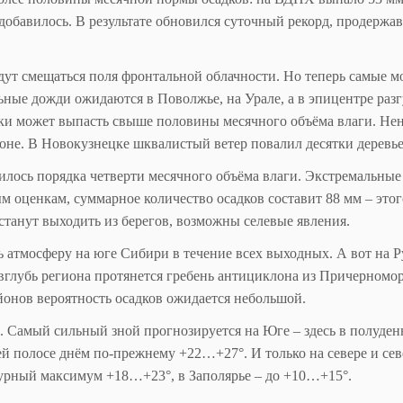
добавилось. В результате обновился суточный рекорд, продержа
дут смещаться поля фронтальной облачности. Но теперь самые 
ьные дожди ожидаются в Поволжье, на Урале, а в эпицентре разг
тки может выпасть свыше половины месячного объёма влаги. Не
оне. В Новокузнецке шквалистый ветер повалил десятки деревье
лось порядка четверти месячного объёма влаги. Экстремальные
м оценкам, суммарное количество осадков составит 88 мм – этог
 станут выходить из берегов, возможны селевые явления.
 атмосферу на юге Сибири в течение всех выходных. А вот на Р
 вглубь региона протянется гребень антициклона из Причерномор
айонов вероятность осадков ожидается небольшой.
я. Самый сильный зной прогнозируется на Юге – здесь в полуде
й полосе днём по-прежнему +22…+27°. И только на севере и сев
атурный максимум +18…+23°, в Заполярье – до +10…+15°.