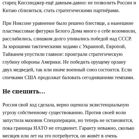
старец Киссинджер ещё давным-давно: не позволить России и
Китаю сблизиться, стать стратегическими партнёрами.
При Никсоне уравнение было решено блестяще, а нынешние
пластмассовые фигурки Белого Дома много о себе возомнили,
расслабились, слишком долго упивались победой над СССР.
За хорошими тактическими ходами с Украиной, Европой,
Тайванем упустили главное: проиграли стратегическую
глубину обороны Америки. Не победить орущему орлану
двух медведей, так или иначе военный союз состоится. Если
спичками США продолжат баловать сегодняшними темпами.
Не спешить…
Россия свой ход сделала, верно оценила экзистенциальную
угрозу собственному существованию. Против своей воли
запустила маховик Спецоперации, но теперь не остановится,
пока границы НАТО не отодвинет. Гаранту неважно, сколько
месяцев или лет на это потребуется, он живёт в очень