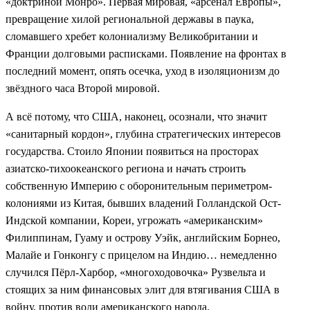
«доктриной Монро». Первая мировая, «арсенал Европы»,
превращение хилой региональной державы в паука,
сломавшего хребет колониализму Великобритании и
Франции долговыми расписками. Появление на фронтах в
последний момент, опять осечка, уход в изоляционизм до
звёздного часа Второй мировой.
А всё потому, что США, наконец, осознали, что значит
«санитарный кордон», глубина стратегических интересов
государства. Стоило Японии появиться на просторах
азиатско-тихоокеанского региона и начать строить
собственную Империю с оборонительным периметром-
колониями из Китая, бывших владений Голландской Ост-
Индской компании, Кореи, угрожать «американским»
Филиппинам, Гуаму и острову Уэйк, английским Борнео,
Малайе и Гонконгу с прицелом на Индию… немедленно
случился Пёрл-Харбор, «многоходовочка» Рузвельта и
стоящих за ним финансовых элит для втягивания США в
войну, против воли американского народа.