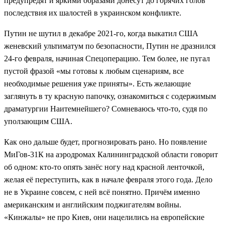
предупредят и яркими образами донесут до горячих голов
последствия их шалостей в украинском конфликте.
Путин не шутил в декабре 2021-го, когда выкатил США
женевский ультиматум по безопасности, Путин не дразнился
24-го февраля, начиная Спецоперацию. Тем более, не пугал
пустой фразой «мы готовы к любым сценариям, все
необходимые решения уже приняты». Есть желающие
заглянуть в ту красную папочку, ознакомиться с содержимым
драматургии Наитемнейшего? Сомневаюсь что-то, судя по
уползающим США.
Как оно дальше будет, прогнозировать рано. Но появление
МиГов-31К на аэродромах Калининградской области говорит
об одном: кто-то опять занёс ногу над красной ленточкой,
желая её переступить, как в начале февраля этого года. Дело
не в Украине совсем, с ней всё понятно. Причём именно
американским и английским поджигателям войны.
«Кинжалы» не про Киев, они нацелились на европейские