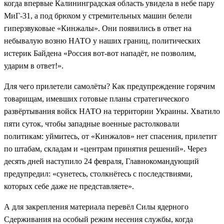
когда впервые Калининградская область увидела в небе пару
МиГ-31, а под брюхом у стремительных машин белели
гиперзвуковые «Кинжалы». Они появились в ответ на
небывалую возню НАТО у наших границ, политических
истерик Байдена «Россия вот-вот нападёт, не позволим,
ударим в ответ!».
Для чего прилетели самолёты? Как предупреждение горячим
товарищам, имевших готовые планы стратегического
развёртывания войск НАТО на территории Украины. Хватило
пяти суток, чтобы западные военные растолковали
политикам: уймитесь, от «Кинжалов» нет спасения, прилетит
по штабам, складам и «центрам принятия решений». Через
десять дней наступило 24 февраля, Главнокомандующий
предупредил: «сунетесь, столкнётесь с последствиями,
которых себе даже не представляете».
А для закрепления материала перевёл Силы ядерного
Сдерживания на особый режим несения службы, когда