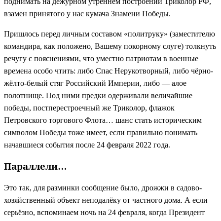
поднимать на дежурном утреннем построении Триколор РФ,
взамен принятого у нас кумача Знамени Победы.
Пришлось перед личным составом «политруку» (заместителю
командира, как положено, Вашему покорному слуге) толкнуть
речугу с пояснениями, что уместно патриотам в военные
времена особо чтить: либо Спас Нерукотворный, либо чёрно-
жёлто-белый стяг Российский Империи, либо — алое
полотнище. Под ними предки одерживали величайшие
победы, постперестроечный же Триколор, флажок
Петровского торгового Флота… шанс стать историческим
символом Победы тоже имеет, если правильно понимать
начавшиеся события после 24 февраля 2022 года.
Параллели…
Это так, для разминки сообщение было, дрожжи в садово-
хозяйственный объект неподалёку от частного дома. А если
серьёзно, вспоминаем ночь на 24 февраля, когда Президент