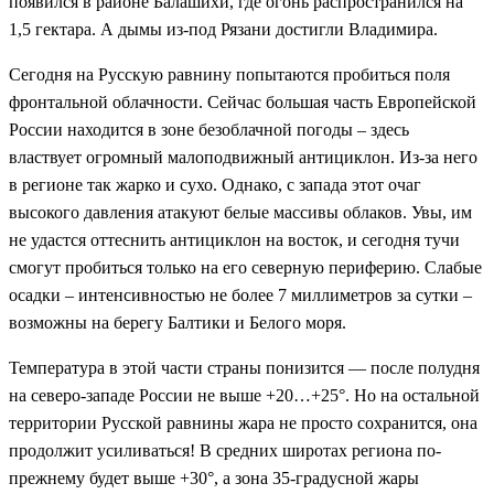
появился в районе Балашихи, где огонь распространился на
1,5 гектара. А дымы из-под Рязани достигли Владимира.
Сегодня на Русскую равнину попытаются пробиться поля
фронтальной облачности. Сейчас большая часть Европейской
России находится в зоне безоблачной погоды – здесь
властвует огромный малоподвижный антициклон. Из-за него
в регионе так жарко и сухо. Однако, с запада этот очаг
высокого давления атакуют белые массивы облаков. Увы, им
не удастся оттеснить антициклон на восток, и сегодня тучи
смогут пробиться только на его северную периферию. Слабые
осадки – интенсивностью не более 7 миллиметров за сутки –
возможны на берегу Балтики и Белого моря.
Температура в этой части страны понизится — после полудня
на северо-западе России не выше +20…+25°. Но на остальной
территории Русской равнины жара не просто сохранится, она
продолжит усиливаться! В средних широтах региона по-
прежнему будет выше +30°, а зона 35-градусной жары