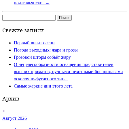
по-итальянски.
→
Найти:
Свежие записи
Первый визит осени
Погода выходных: жара и грозы
Грозовой шторм собьёт жару
О нецелесообразности оснащения представителей
высших приматов, ручными пехотными боеприпасами
осколочно-фугасного типа.
Самые жаркие дни этого лета
Архив
<
Август 2026