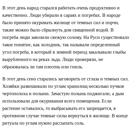
В этот день народ старался работать очень продуктивно и
качественно. Люди убирали в сараях и погребах. В народе
было принято окуривать жилище от темных сил и порчи,
также можно было сбрызнуть дом священной водой. В
погреба люди завозили свежую солому. На Руси существовало
такое понятие, как холодник, так называли определенный
угол погреба, в который в зимний период закалывали глыбы
вырубленного на реках льда. Люди проверяли, не
образовалась ли там плесень или гниль.
В этот день сено старались заговорить от сглаза и темных сил.
Хозяйки развешивали по углам хранилищ несколько пучков
чертополоха и полыни. Зачастую полынь поджигали, а дым
использовали для окуривания всего помещения. Если
растение оставалось, то выбрасывать его запрещается, в
противном случае темные силы вернуться в жилище. В конце
ритуала по углам нужно рассыпать соль.