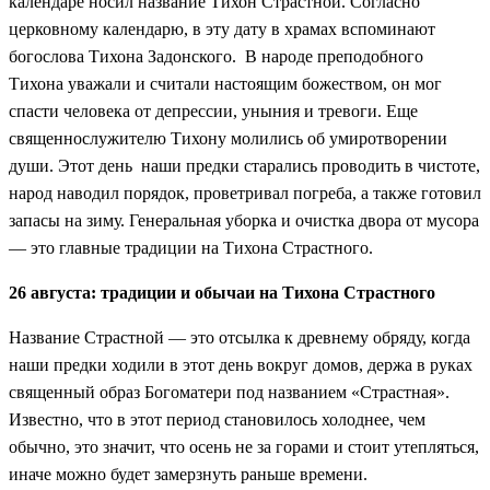
календаре носил название Тихон Страстной. Согласно
церковному календарю, в эту дату в храмах вспоминают
богослова Тихона Задонского. В народе преподобного
Тихона уважали и считали настоящим божеством, он мог
спасти человека от депрессии, уныния и тревоги. Еще
священнослужителю Тихону молились об умиротворении
души. Этот день наши предки старались проводить в чистоте,
народ наводил порядок, проветривал погреба, а также готовил
запасы на зиму. Генеральная уборка и очистка двора от мусора
— это главные традиции на Тихона Страстного.
26 августа: традиции и обычаи на Тихона Страстного
Название Страстной — это отсылка к древнему обряду, когда
наши предки ходили в этот день вокруг домов, держа в руках
священный образ Богоматери под названием «Страстная».
Известно, что в этот период становилось холоднее, чем
обычно, это значит, что осень не за горами и стоит утепляться,
иначе можно будет замерзнуть раньше времени.