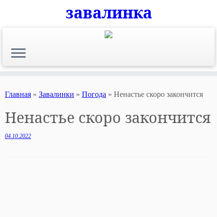
завалинка
Skip
to
content
Главная
»
Завалинки
»
Погода
»
Ненастье скоро закончится
Ненастье скоро закончится
04.10.2022