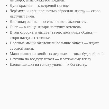
не скоро, зима окажется поздней.
Луна красная — к ветреной погоде.
Черёмуха и клён полностью сбросили листву — скоро
наступит зима.
Листопад осины — осень вот-вот закончится.
Снег — в конце января наступит оттепель.
В той стороне, куда дует ветер, появились облака —
скоро наступит затишье.
Полевые мыши заготовили большие запасы — ждите
суровой зимы.
Мало шишек на хвойных деревьях — зима будет тёплой.
Паутина по воздуху летает — к затяжному теплу.
Еловая шишка на голову упала — к богатству.