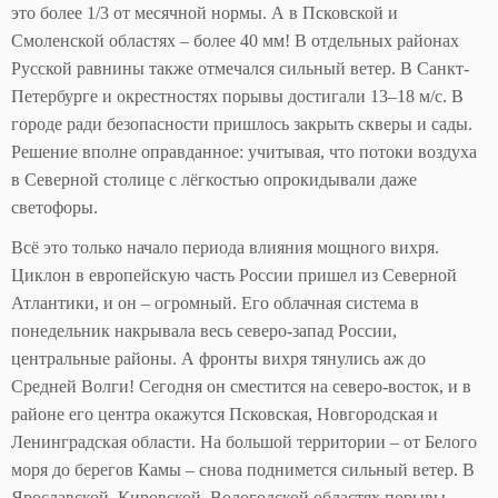
это более 1/3 от месячной нормы. А в Псковской и
Смоленской областях – более 40 мм! В отдельных районах
Русской равнины также отмечался сильный ветер. В Санкт-
Петербурге и окрестностях порывы достигали 13–18 м/с. В
городе ради безопасности пришлось закрыть скверы и сады.
Решение вполне оправданное: учитывая, что потоки воздуха
в Северной столице с лёгкостью опрокидывали даже
светофоры.
Всё это только начало периода влияния мощного вихря.
Циклон в европейскую часть России пришел из Северной
Атлантики, и он – огромный. Его облачная система в
понедельник накрывала весь северо-запад России,
центральные районы. А фронты вихря тянулись аж до
Средней Волги! Сегодня он сместится на северо-восток, и в
районе его центра окажутся Псковская, Новгородская и
Ленинградская области. На большой территории – от Белого
моря до берегов Камы – снова поднимется сильный ветер. В
Ярославской, Кировской, Вологодской областях порывы