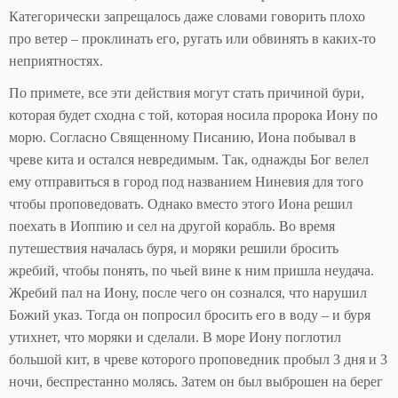
Категорически запрещалось даже словами говорить плохо
про ветер – проклинать его, ругать или обвинять в каких-то
неприятностях.
По примете, все эти действия могут стать причиной бури,
которая будет сходна с той, которая носила пророка Иону по
морю. Согласно Священному Писанию, Иона побывал в
чреве кита и остался невредимым. Так, однажды Бог велел
ему отправиться в город под названием Ниневия для того
чтобы проповедовать. Однако вместо этого Иона решил
поехать в Иоппию и сел на другой корабль. Во время
путешествия началась буря, и моряки решили бросить
жребий, чтобы понять, по чьей вине к ним пришла неудача.
Жребий пал на Иону, после чего он сознался, что нарушил
Божий указ. Тогда он попросил бросить его в воду – и буря
утихнет, что моряки и сделали. В море Иону поглотил
большой кит, в чреве которого проповедник пробыл 3 дня и 3
ночи, беспрестанно молясь. Затем он был выброшен на берег