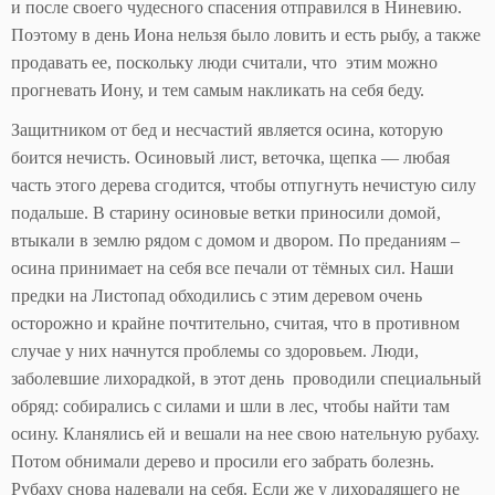
и после своего чудесного спасения отправился в Ниневию.
Поэтому в день Иона нельзя было ловить и есть рыбу, а также
продавать ее, поскольку люди считали, что этим можно
прогневать Иону, и тем самым накликать на себя беду.
Защитником от бед и несчастий является осина, которую
боится нечисть. Осиновый лист, веточка, щепка — любая
часть этого дерева сгодится, чтобы отпугнуть нечистую силу
подальше. В старину осиновые ветки приносили домой,
втыкали в землю рядом с домом и двором. По преданиям –
осина принимает на себя все печали от тёмных сил. Наши
предки на Листопад обходились с этим деревом очень
осторожно и крайне почтительно, считая, что в противном
случае у них начнутся проблемы со здоровьем. Люди,
заболевшие лихорадкой, в этот день проводили специальный
обряд: собирались с силами и шли в лес, чтобы найти там
осину. Кланялись ей и вешали на нее свою нательную рубаху.
Потом обнимали дерево и просили его забрать болезнь.
Рубаху снова надевали на себя. Если же у лихорадящего не