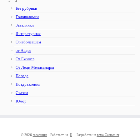
Без рубрики
Головоломки
Завалинки
Литературная
О наболевшем
от Авдея
От Ёжиков
От Леди Мелисандры
Погода
Поздравления
Сказки
Юмор
·
© 2026
завалинка
·
Работает на
·
Разработан в
тема Customizr
·