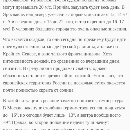
могут превышать 20 м/с. Причём, задувать будет весь день. В
Ярославле, например, уже сейчас порывы достигают 12–14 м/
с. А в середине дня, с 15 до 21 часа, ветер окрепнет до 16–17
м/с! В условиях большого города это очень опасные значения.
Что касается осадков, то они сегодня по-прежнему будут идти
преимущественно на западе Русской равнины, а также на
Крайнем Севере, в зоне тёплого фронта циклона. Хотя
интенсивность дождей, по сравнению со вчерашним днём,
снизится. В среду ливни продолжат слабеть, однако
облачность останется чрезвычайно плотной. Это значит, что
европейская территория России на несколько суток окажется
почти полностью скрыта от солнца.
В такой ситуации в регионе заметно понизится температура.
В Москве накануне столбики термометров успели подняться
до +16°, но сегодня будет лишь +13°, а завтра вообще всего
+9°. Правда, во второй половине недели тучи начнут
рассеиваться, а власть в атмосфере станет понемногу